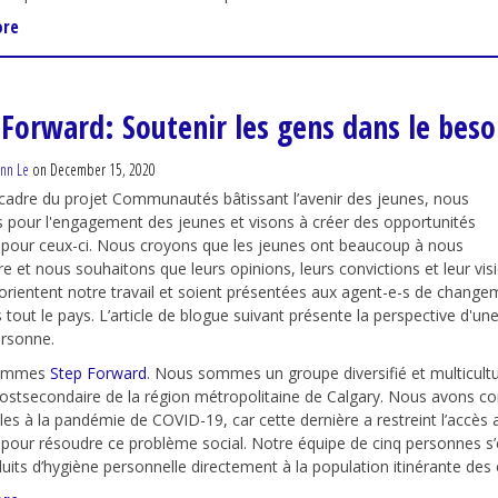
ore
 Forward: Soutenir les gens dans le beso
nn Le
on December 15, 2020
cadre du projet Communautés bâtissant l’avenir des jeunes, nous
pour l'engagement des jeunes et visons à créer des opportunités
t pour ceux-ci. Nous croyons que les jeunes ont beaucoup à nous
e et nous souhaitons que leurs opinions, leurs convictions et leur vis
 orientent notre travail et soient présentées aux agent-e-s de change
s tout le pays. L’article de blogue suivant présente la perspective d'un
ersonne.
ommes
Step
Forward
. Nous sommes un groupe diversifié et multicultu
ostsecondaire de
la région métropolitaine de Calgary. Nous avons
co
les à la pandémie de COVID-19, car cette dernière a restreint
l’a
ccès 
 pour résoudre
ce problème social
. N
otre équipe de cinq personnes s’
uits d’hygiène personnelle
directement
à la population itinérante des