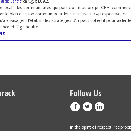
athalie Blanchet
on August 13, 2020
lle locale, les communautés qui participent au projet CBAJ commen
er le plan d’action commun pour leur initiative CBAJ respective, de
à envisager d’établir des stratégies d’impact collectif pour aider l
cence et l’âge adulte.
ore
rack
Follow Us
In the spirit of respect, reciproci