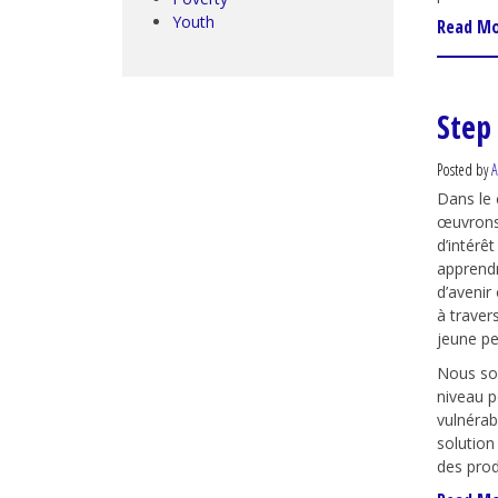
Youth
Read M
Step
Posted by
A
Dans le 
œuvrons 
d’intérê
apprendr
d’avenir
à traver
jeune p
Nous s
niveau
p
vulnérab
solution
des prod