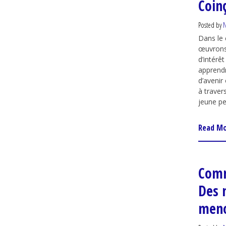
Coin
Posted by
N
Dans le 
œuvrons 
d’intérê
apprendr
d’avenir
à traver
jeune p
Read M
Comm
Des 
meno