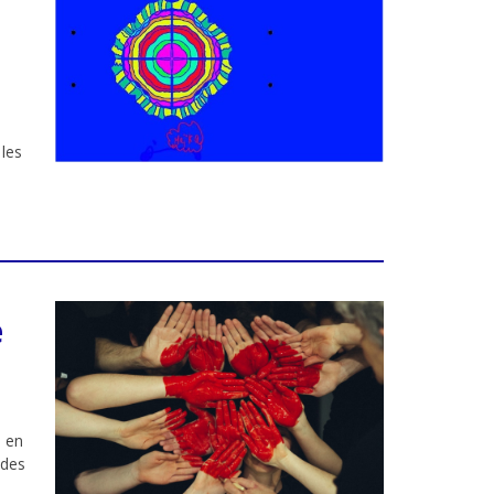
 les
e
s en
 des