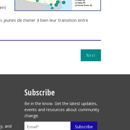
cent
es jeunes de mener à bien leur transition entre
Next
Subscribe
Be in the know. Get the latest updates,
events and resources about community
change.
ty, and