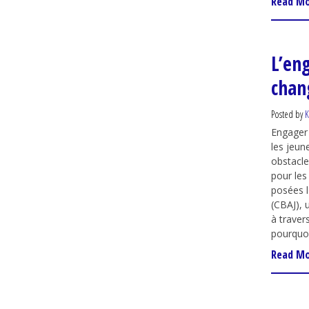
Read M
L’en
chan
Posted by
K
Engager 
les jeun
obstacle
pour le
posées l
(CBAJ), 
à traver
pourquoi
Read M