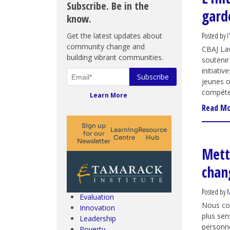
Subscribe. Be in the
gard
know.
Get the latest updates about
Posted by
l
community change and
CBAJ Lav
building vibrant communities.
soutenir
initiati
jeunes o
compéte
Learn More
Read M
Mettr
Climate Change & SDGs
Collective Impact
chan
Community Engagement
Community Development
Posted by
M
Evaluation
Nous con
Innovation
plus sen
Leadership
personn
Poverty