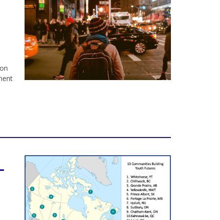
ion
ment
e
—