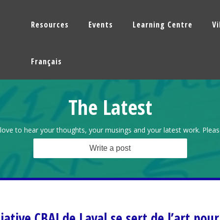
Resources
Events
Learning Centre
V
Français
The Latest
love to hear your thoughts, your musings and your latest work. Pleas
Write a post
tiative CBAJ de Laval se sert de l’art pour