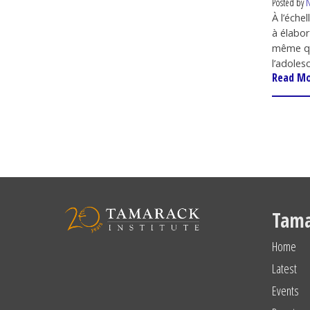
Posted by
N
À l’éche
à élabor
même qu’
l’adoles
Read M
Tama
Home
Latest
Events