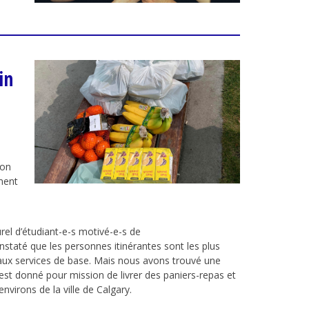
in
ion
ment
e
rel d’étudiant-e-s motivé
-e-
s de
nstaté
que les personnes
itinérantes sont le
s
plus
aux services de base.
Mais nous avons trouvé une
est donné pour mission de livrer des paniers-repas et
 environs de
la ville de
Calgary.