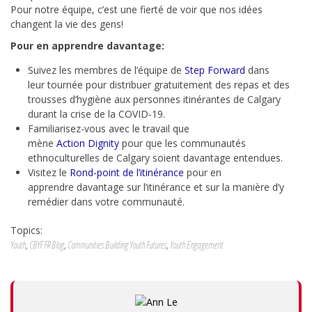
Pour notre équipe, c’est une fierté de voir que nos idées
changent la vie des gens!
Pour en apprendre davantage:
Suivez les membres de l’équipe de
Step
Forward
dans
leur
tournée pour
distribue
r
gratuitement des repas et des
trousses d’hygiène aux personnes itinérantes de Calgary
durant la crise de la COVID-19.
Familiarisez-vous avec le travail que
mène
Action
Dignity
pour que les communautés
et
hnoculturelles de Calgary soient davantage entendues
.
Visitez le
Rond
-
point de l’itinérance
pour en
a
ppren
dre
davantage sur l’itinérance et sur la m
anière d’y
remédier dans votre communauté
.
Topics:
Youth
,
CBYF FR Blog
,
Communities Building Youth Futures
,
Youth Engagement