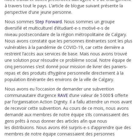
à travers tout le pays. L’article de blogue suivant présente la
perspective d'une jeune personne.
Nous sommes
Step
Forward
. Nous sommes un groupe
diversifié et multiculturel d’étudiant-e-s motivé
-e-
s de
niveau
postsecondaire de
la région métropolitaine de Calgary.
Nous avons
constaté
que les personnes
itinérantes sont le
s
plus
vulnérables à la pandémie de COVID-19, car cette dernière a
restreint
l’a
ccès aux services de base.
Mais nous avons trouvé
une solution pour résoudre
ce problème social
. N
otre équipe de
cinq personnes s’est donné pour mission de livrer des paniers-
repas et des produits d’hygiène personnelle
directement
à la
population itinérante des environs de
la ville de
Calgary.
Nous avons eu l’occasion de demander une subvention
communautaire d’urgence
RAVE
d’une valeur de 5
000
$
offerte
par
l’organisation Action
Dignity
. Il a fallu attendre un mois avant
de recevoir cette subvention.
A
u cours de ce mois, nous avons
demandé aux membres de notre équipe s’ils connaissaient des
gens prêts à nous donner des articles afin que nous
les
distribuions.
N
ous avons été surpris
-e-s
d’apprendre
que
des
membres
de notre équipe connaissaient des personnes