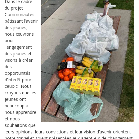
Dans le cadre
du projet
Communautés
bâtissant l’avenir
des jeunes,
nous œuvrons
pour
l'engagement
des jeunes et
visons à créer
des
opportunités
d’intérêt pour
ceux-ci. Nous
croyons que les
jeunes ont
beaucoup à
nous apprendre
et nous
souhaitons que
leurs opinions, leurs convictions et leur vision d’avenir orientent
notre travail et soient présentées aux agent-e-s de changement