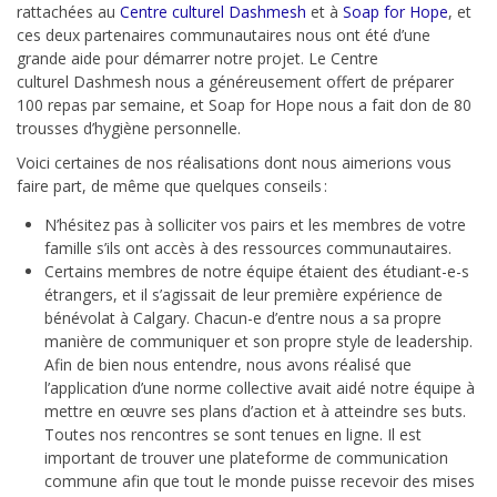
rattachées au
Centre culturel
Dashmesh
et à
Soap for Hope
, et
ces deux partenaires communautaires nous ont été d’une
grande aide pour
démarrer
notre projet. Le Centre
culturel
Dashmesh
nous
a généreusement offert de préparer
100 repas par semaine, et Soap for Hope nous a fait don de 80
trousses
d’hygiène personnelle
.
Voici certaines de nos réalisations dont nous aimerions vous
faire part, de même que quelques conseils
:
N’hésitez pas à
solliciter
vos pairs et les membres de votre
famille s’ils ont
accès à des ressources communautaires.
Certains membres de notre équipe
étaient
des étudiant-e-s
étrangers, et
il s’agissait de
leur première expérience de
bénévolat à Calgary.
Chacun-e
d’entre nous a sa propre
manière de communiquer et son propre style de leadership.
Afin de bien nous entendre, nous avons
réalisé
que
l’application d’une norme collective a
vait
aidé notre équipe à
mettre en œuvre ses plans d’action et à atteindre ses buts.
Toutes nos rencontres se sont tenues en ligne. Il est
important de trouver une plateforme de communication
commune afin que tout le monde puisse recevoir des mises