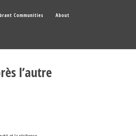
ibrant Communities
About
ès l’autre
té et la résilience.