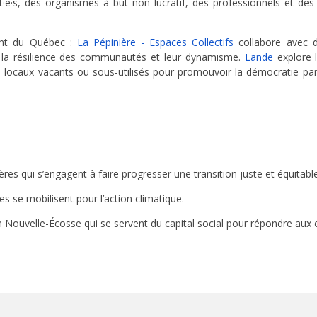
·e·s, des organismes à but non lucratif, des professionnels et des
nent du Québec :
La Pépinière - Espaces Collectifs
collabore avec 
e, la résilience des communautés et leur dynamisme.
Lande
explore l
locaux vacants ou sous-utilisés pour promouvoir la démocratie pa
 qui s’engagent à faire progresser une transition juste et équitable
es se mobilisent pour l’action climatique.
ouvelle-Écosse qui se servent du capital social pour répondre aux e