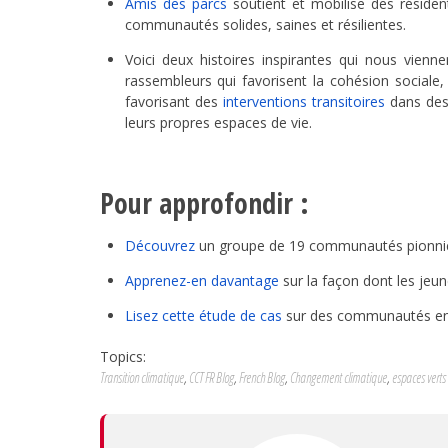
Amis des parcs
soutient et mobilise des résident
communautés solides, saines et résilientes.
Voici deux histoires inspirantes qui nous vien
rassembleurs qui favorisent la cohésion social
favorisant des
interventions transitoires
dans des 
leurs propres espaces de vie.
Pour approfondir :
Découvrez
un groupe de 19 communautés pionnières
Apprenez-en davantage
sur la façon dont les jeun
Lisez cette étude de cas
sur des communautés en N
Topics:
Transition climatique
,
CCT FR Blog
,
French Blog
,
Changement climatique
,
espaces verts