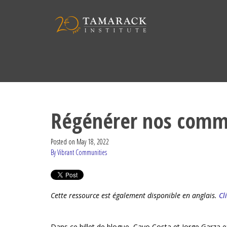
Régénérer nos commu
Posted on
May 18, 2022
By Vibrant Communities
Cette ressource est également disponible en anglais.
Cl
Dans ce billet de blogue, Cayo Costa et Jorge Garza exp