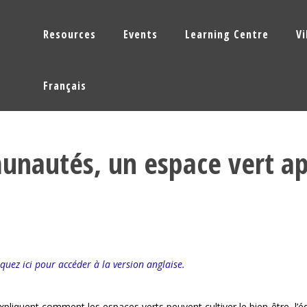
Resources
Events
Learning Centre
V
Français
nautés, un espace vert apr
iquez ici pour accéder à la version anglaise.
liquent comment les espaces verts peuvent cultiver le bien-être, l’équi