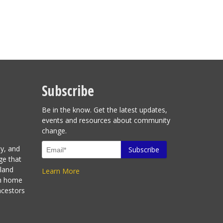
Subscribe
Be in the know. Get the latest updates,
events and resources about community
change.
ty, and
ge that
sland
Learn More
en home
ncestors