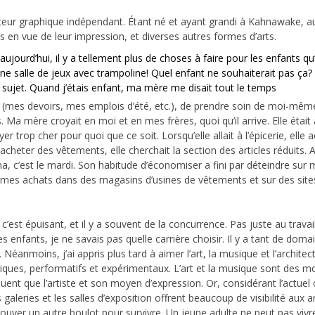
pteur graphique indépendant. Étant né et ayant grandi à Kahnawake, a
en vue de leur impression, et diverses autres formes d’arts.
ujourd’hui, il y a tellement plus de choses à faire pour les enfants qu’
 une salle de jeux avec trampoline! Quel enfant ne souhaiterait pas ça?
 sujet. Quand j’étais enfant, ma mère me disait tout le temps
s (mes devoirs, mes emplois d’été, etc.), de prendre soin de moi-même
 Ma mère croyait en moi et en mes frères, quoi qu’il arrive. Elle était 
r trop cher pour quoi que ce soit. Lorsqu’elle allait à l’épicerie, elle a
 acheter des vêtements, elle cherchait la section des articles réduits. A
ma, c’est le mardi. Son habitude d’économiser a fini par déteindre sur m
is mes achats dans des magasins d’usines de vêtements et sur des sites
’est épuisant, et il y a souvent de la concurrence. Pas juste au travai
 enfants, je ne savais pas quelle carrière choisir. Il y a tant de doma
 Néanmoins, j’ai appris plus tard à aimer l’art, la musique et l’archite
ériques, performatifs et expérimentaux. L’art et la musique sont des mo
iquent que l’artiste et son moyen d’expression. Or, considérant l’actuel 
es galeries et les salles d’exposition offrent beaucoup de visibilité aux 
trouver un autre boulot pour survivre. Un jeune adulte ne peut pas vivre