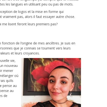
utes les langues en utilisant peu ou pas de mots.
onception de logos et la mise en forme qui
ent vraiment pas, alors il faut essayer autre chose.
i me lisent feront leurs premiers pas?
fonction de l’origine de mes ancêtres. Je suis en
ersonnes que je connais se tournent vers leurs
aleurs et leurs croyances.
velle vie,
u’un nouveau
ir mener
à mélanger où
ais qu’ils
 je pense au
 pense au
xes de