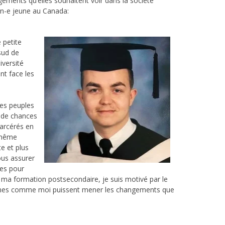
gements qu’elles souhaitent voir dans la société
 un-e jeune au Canada:
 petite
sud de
iversité
nt face les
 les peuples
 de chances
carcérés en
a même
e et plus
ous assurer
res pour
s ma formation postsecondaire, je suis motivé par le
jeunes comme moi puissent mener les changements que