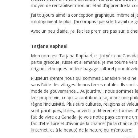
moyen de rentabiliser mon art était d’apprendre la con
J’ai toujours aimé la conception graphique, même si je 
m’intriguaient le plus. J’ai compris que si le travail de
Avec un peu d’aide, j’ai fait les premiers pas sur le 
Tatjana Raphael
Mon nom est Tatjana Raphael, et j’ai vécu au Canada t
partie grecque, russe et allemande. Je me tourne vers
origines ethniques ou leur bagage culturel pour dével
Plusieurs d’entre nous qui sommes Canadien-ne-s ne s
sans l’aide des villages de nos terres natales. Ils so
mode de gouvernance… Aujourd’hui, nous sommes les
leur propre vie, ce qui a contribué à façonner une phil
règne l’inclusivité. Plusieurs cultures, religions et valeur
sont pacifiques, libres, ouverts à différentes formes d’
fait de vivre au Canada, je vois notre pays comme un l
fait d’être libre et d’avoir de la chance. J’ai la chance 
l’internet, et à la beauté de la nature qui m’entoure.