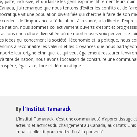
juste, inclusive, et qui laisse les gens exprimer librement leurs opin
 Canada, j’ai remarqué que nous tentons d’éviter les conflits et de faire
ocratique vit une population diversifiée qui cherche à faire de son m
ordent de l’importance à l’éducation, à la santé, à la liberté d’express
e de nation, nous sommes collectivement ouverts d’esprit et progress
mbrassons une culture diversifiée où de nombreuses voix peuvent se f
 des idées qui concernent la société, l’économie et la politique, nou
enclins à reconnaître les valeurs et les croyances que nous partageon
porte leur origine ethnique, et qui veut également restaurer l’environ
se qu’à titre de nation, nous avons l’occasion de construire une commu
prospère, égalitaire, libre et démocratique.
By
l'Institut Tamarack
L’Institut Tamarack, c’est une communauté d’apprentissage et
acteurs et actrices du changement au Canada, aux États-Unis 
impact collectif pour mettre fin à la pauvreté.