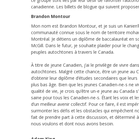
ce groupe sont liés par leur désir de favoriser l’auto
canadienne. Les billets de blogue qui suivent proposen
Brandon Montour
Mon nom est Brandon Montour, et je suis un Kanien’
communauté connue sous le nom de territoire mohawk
Montréal. Je détiens un diplôme de baccalauréat en sci
McGill. Dans le futur, je souhaite plaider pour le ch
peuples autochtones à travers le Canada.
À titre de jeune Canadien, j’ai le privilège de vivre dan
autochtones. Malgré cette chance, être un jeune au 
d’obtenir leur diplôme d’études secondaires que leur
plus bas âge. Bien que les jeunes Canadien-ne-s ne v
qualité de vie, je crois qu’être un-e jeune au Canada
saine pour tous les Canadien-ne-s. Étant les voix et le
d’un meilleur avenir collectif. Pour ce faire, il est i
surmonter les défis et les obstacles qui empêchent no
fait de prendre part à cette discussion, et déterm
nous voulons et dont nous avons besoin.
Adam King