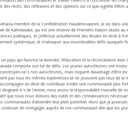
nomisation des communautés et d’aider celles-ci à concrétiser les chan
t des récits, des réflexions et des opinions sur ce que signifie d’être
kehá:ka membre de la Confédération Haudenosaunee. Je vis dans une
 de Kahnawake, qui est une réserve de Première Nation située au 
ences politiques, et j’effectue actuellement des études en droit à l’Un
angement systémique, et m’attaquer aux innombrables défis auxquels fo
s un pays qui favorise la diversité, l’éducation et la réconciliation avec
Canada comporte son lot de défis. Les jeunes autochtones ont moins
s concitoyen-ne-s non autochtones, mais risquent davantage d’être in
ivent pas tous les mêmes expériences et ne jouissent pas tous de l
 s’accompagne du désir de contribuer à bâtir une communauté plus fort
s dirigeant-e-s de l’avenir, nous avons la responsabilité mutuelle de n
mpératif que nous nous dotions des outils et des connaissances nécessai
s communautés d’atteindre leur plein potentiel. Alors que je poursui
iné à continuer de m’engager auprès de ma communauté afin que les 