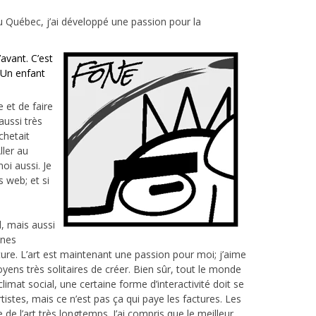
u Québec, j’ai développé une passion pour la
avant. C’est
 Un enfant
 et de faire
aussi très
chetait
ller au
oi aussi. Je
 web; et si
l, mais aussi
ines
cture. L’art est maintenant une passion pour moi; j’aime
yens très solitaires de créer. Bien sûr, tout le monde
climat social, une certaine forme d’interactivité doit se
artistes, mais ce n’est pas ça qui paye les factures. Les
 de l’art très longtemps. J’ai compris que le meilleur