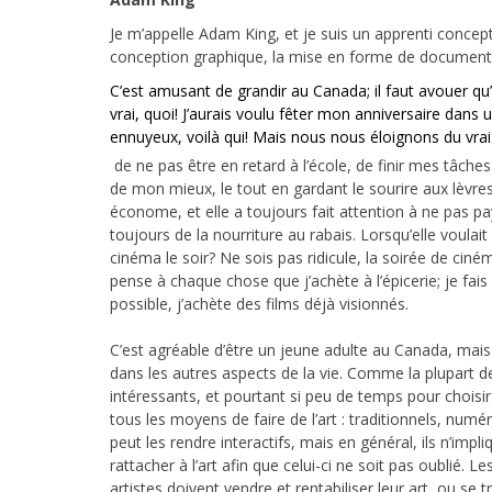
Je m’appelle Adam King, et je suis un apprenti conce
conception graphique, la mise en forme de documents 
C’est amusant de grandir au Canada; il faut avouer qu’a
vrai, quoi! J’aurais voulu fêter mon anniversaire dans
ennuyeux, voilà qui! Mais nous nous éloignons du vrai
de ne pas être en retard à l’école, de finir mes tâche
de mon mieux, le tout en gardant le sourire aux lèvres.
économe, et elle a toujours fait attention à ne pas paye
toujours de la nourriture au rabais. Lorsqu’elle voulait
cinéma le soir? Ne sois pas ridicule, la soirée de ciné
pense à chaque chose que j’achète à l’épicerie; je fa
possible, j’achète des films déjà visionnés.
C’est agréable d’être un jeune adulte au Canada, mais c
dans les autres aspects de la vie. Comme la plupart des
intéressants, et pourtant si peu de temps pour choisir.
tous les moyens de faire de l’art : traditionnels, num
peut les rendre interactifs, mais en général, ils n’impl
rattacher à l’art afin que celui-ci ne soit pas oublié. L
artistes doivent vendre et rentabiliser leur art, ou se 