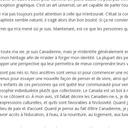
ception graphique. C’est un art universel, un art capable de parler to
n’ai pas toujours porté attention à celle qui m’entourait. C’était la c
 graphiste semble naturel, il s’agit alors d’un bon boulot. Si ça ne convi
chemin qui m’a mené où je suis. Maintenant, est-ce que les personnes qu
oute ma vie. Je suis Canadienne, mais je m’identifie généralement en 
 mon héritage afin de m’aider à forger mon identité. La plupart des p
opper une perspective qui leur permettra de mieux comprendre leurs v
ont pas nés ici. Nos ancêtres sont venus ici pour commencer une nou
nt venus pour essayer une nouvelle façon de penser et de vivre, ainsi q
 enfants de ces personnes qui ont quitté leur communauté pour ven
osophie individualiste plutôt que collectiviste. Le Canada est un bol 
s se côtoient ici. À mon avis, s’il fallait décrire les Canadien-ne-s, je dir
expressions culturelles, et qu’ils sont favorables à l’inclusivité. Quand
ieu de paix et d’accueil. Quand je pense au fait d’être Canadienne, je
d’avoir accès à l’éducation, à l’eau, à la nourriture, au logement, aux lu