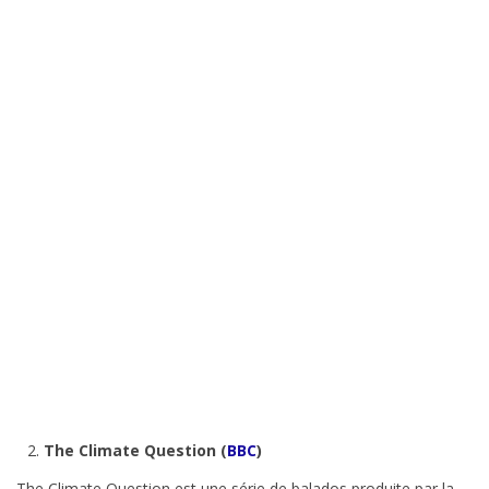
The Climate Question (
BBC
)
The Climate Question est une série de balados produite par la