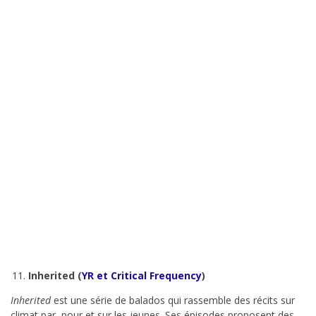
Inherited (
YR et Critical Frequency
)
Inherited
est une série de balados qui rassemble des récits sur
climat par, pour et sur les jeunes. Ses épisodes proposent des