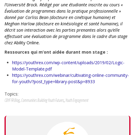
l’Université Brock. Rédigé par une étudiante inscrite au cours «
Évaluation de programmes dans la pratique professionnelle »
donné par Corliss Bean (docteure en cinétique humaine) et
Meghan Harlow (docteure en kinésiologie et santé humaine), il
décrit son
interaction avec les parties prenantes alors qu’elle
effectuait une é
valuation de programme dans le cadre d’un stage
chez
Ability Online
.
Ressources qui m’ont aidée durant mon stage :
https://youthrex.com/wp-content/uploads/2019/02/Logic-
Model-Template.pdf
https://youthrex.com/webinar/cultivating-online-community-
for-youth/?post_type=library-post&p=8933
Topics:
CBYF FR Blog
,
Communities Building Youth Futures
,
Youth Engagement