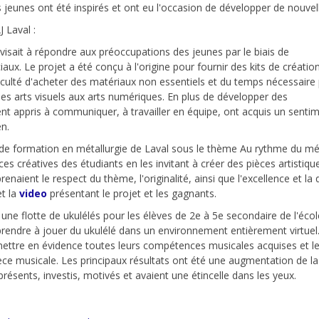
es jeunes ont été inspirés et ont eu l'occasion de développer de nouv
 Laval :
isait à répondre aux préoccupations des jeunes par le biais de
ciaux. Le projet a été conçu à l'origine pour fournir des kits de créatio
ficulté d'acheter des matériaux non essentiels et du temps nécessaire
des arts visuels aux arts numériques. En plus de développer des
nt appris à communiquer, à travailler en équipe, ont acquis un senti
en.
e de formation en métallurgie de Laval sous le thème Au rythme du mét
s créatives des étudiants en les invitant à créer des pièces artistiqu
enaient le respect du thème, l'originalité, ainsi que l'excellence et la
t la
video
présentant le projet et les gagnants.
 une flotte de ukulélés pour les élèves de 2e à 5e secondaire de l'écol
rendre à jouer du ukulélé dans un environnement entièrement virtuel.
 mettre en évidence toutes leurs compétences musicales acquises et l
ièce musicale. Les principaux résultats ont été une augmentation de la
résents, investis, motivés et avaient une étincelle dans les yeux.