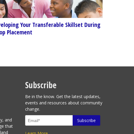
eloping Your Transferable Skillset During
op Placement
Subscribe
Be in the know. Get the latest updates,
events and resources about community
change.
ty, and
ge that
sland
Learn More