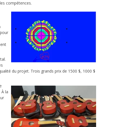
elles compétences.
n
 pour
ment
al.
es
 qualité du projet. Trois grands prix de 1500 $, 1000 $
e
 À la
eur