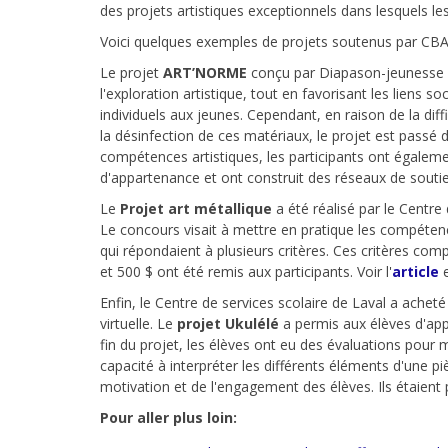
des projets artistiques exceptionnels dans lesquels l
Voici quelques exemples de projets soutenus par CBAJ
Le projet
ART’NORME
conçu par Diapason-jeunesse v
l'exploration artistique, tout en favorisant les liens so
individuels aux jeunes. Cependant, en raison de la dif
la désinfection de ces matériaux, le projet est passé 
compétences artistiques, les participants ont égaleme
d'appartenance et ont construit des réseaux de souti
Le
Projet art métallique
a été réalisé par le Centr
Le concours visait à mettre en pratique les compétence
qui répondaient à plusieurs critères. Ces critères compr
et 500 $ ont été remis aux participants. Voir l'
article
e
Enfin, le Centre de services scolaire de Laval a acheté
virtuelle. Le
projet Ukulélé
a permis aux élèves d'app
fin du projet, les élèves ont eu des évaluations pour
capacité à interpréter les différents éléments d'une p
motivation et de l'engagement des élèves. Ils étaient p
Pour aller plus loin: