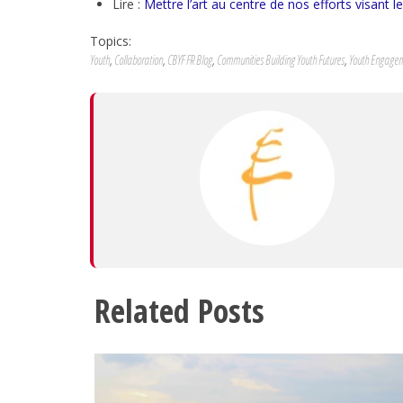
Lire :
Mettre l’art au centre de nos efforts visant 
Topics:
Youth
,
Collaboration
,
CBYF FR Blog
,
Communities Building Youth Futures
,
Youth Engage
Related Posts