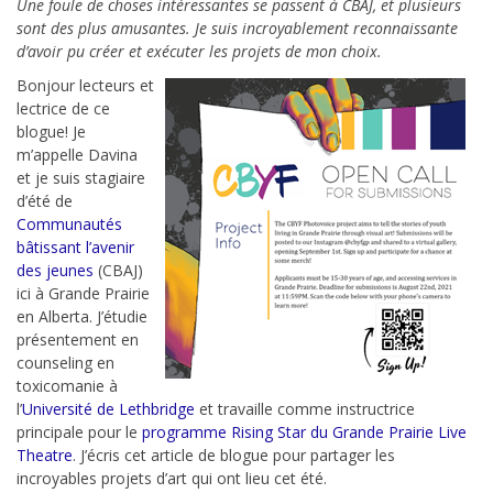
Une foule de choses intéressantes se passent à CBAJ, et plusieurs
sont des plus amusantes. Je suis incroyablement reconnaissante
d’avoir pu créer et exécuter les projets de mon choix.
Bonjour lecteurs et
lectrice de ce
blogue! Je
m’appelle Davina
et je suis stagiaire
d’été de
Communautés
bâtissant l’avenir
des jeunes
(CBAJ)
ici à Grande Prairie
en Alberta. J’étudie
présentement en
counseling en
toxicomanie à
l’
Université de Lethbridge
et travaille comme instructrice
principale pour le
programme Rising Star du Grande Prairie Live
Theatre
. J’écris cet article de blogue pour partager les
incroyables projets d’art qui ont lieu cet été.