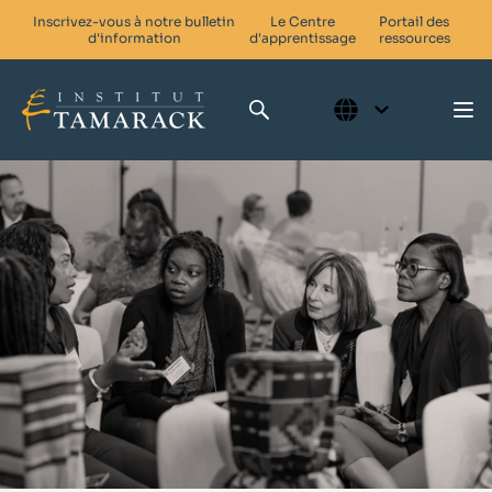
Inscrivez-vous à notre bulletin
Le Centre
Portail des
d'information
d'apprentissage
ressources
Qui nous sommes
Compétences pour le changement
Réseaux en faveur du changement
Nos activités
Impliquez-vous