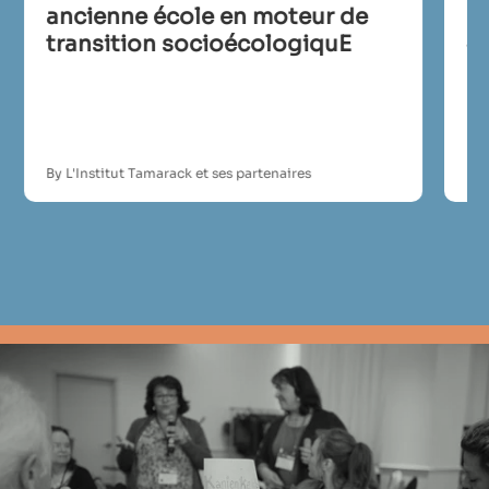
ancienne école en moteur de
pa
transition socioécologiquE
J
By L'Institut Tamarack et ses partenaires
By 