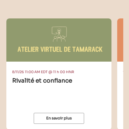
8/11/26 11:00 AM EDT @ 11 h 00 HNR
9/9
Rivalité et confiance
C
I
En savoir plus