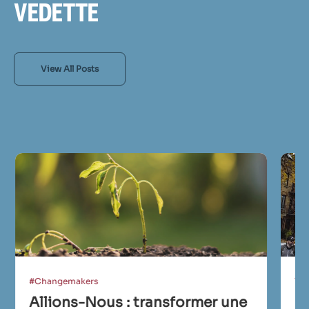
vedette
View All Posts
#Changemakers
Tra
Allions-Nous : transformer une
Co