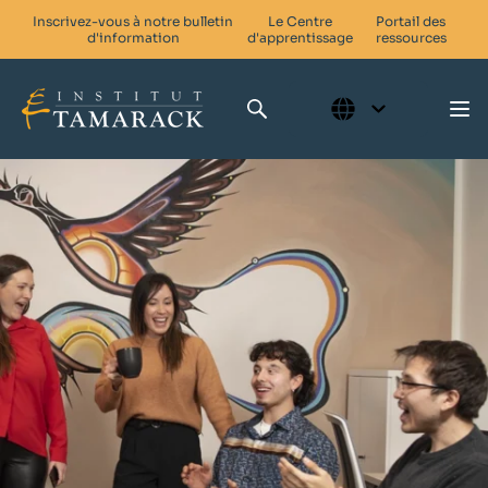
Inscrivez-vous à notre bulletin
Le Centre
Portail des
d'information
d'apprentissage
ressources
Qui nous sommes
Compétences pour le changement
Réseaux en faveur du changement
Nos activités
Impliquez-vous