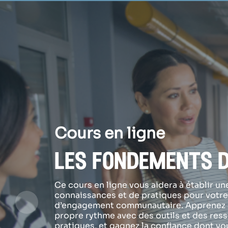
Cours en ligne
les fondements 
Ce cours en ligne vous aidera à établir un
connaissances et de pratiques pour votre 
d’engagement communautaire. Apprenez 
propre rythme avec des outils et des res
pratiques, et gagnez la confiance dont vo