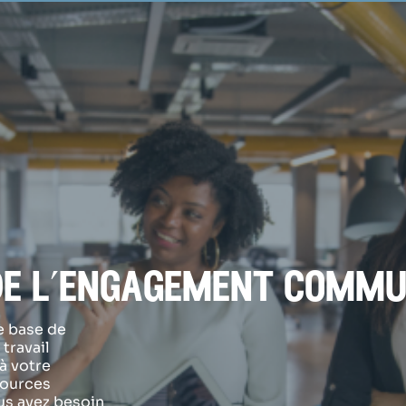
de l’engagement commu
e base de
travail
à votre
sources
us avez besoin