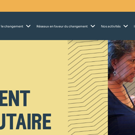
 le changement
Réseaux en faveur du changement
Nos activités
ent
taire