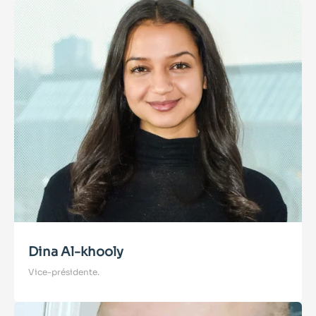
Dina Al-khooly
V
ice-présidente.