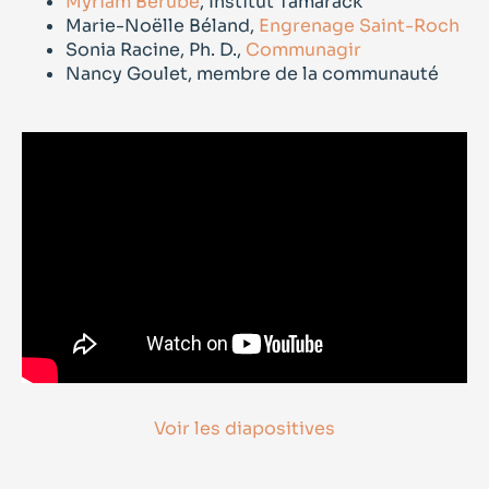
Myriam Bérubé
, Institut Tamarack
Marie-Noëlle Béland,
Engrenage Saint-Roch
Sonia Racine, Ph. D.,
Communagir
Nancy Goulet, membre de la communauté
Voir les diapositives