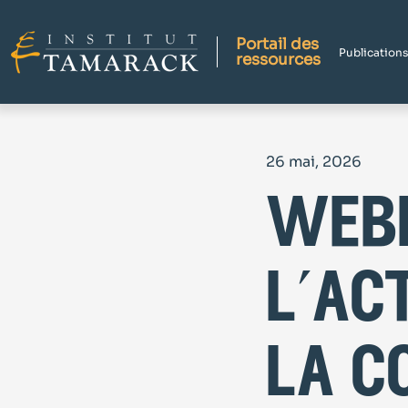
Portail des
Publications
ressources
26 mai, 2026
webi
l’ac
la c