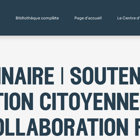
Bibliothèque complète
Page d'accueil
Le Centre d
naire | souten
tion citoyenne
ollaboration 