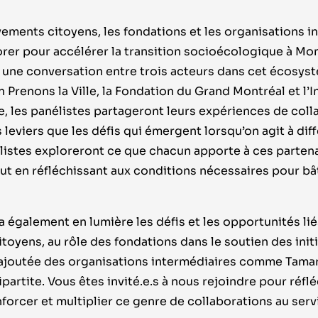
ents citoyens, les fondations et les organisations i
orer pour accélérer la transition socioécologique à Mo
une conversation entre trois acteurs dans cet écosys
renons la Ville, la Fondation du Grand Montréal et l’I
, les panélistes partageront leurs expériences de coll
 leviers que les défis qui émergent lorsqu’on agit à dif
istes exploreront ce que chacun apporte à ces partenari
tout en réfléchissant aux conditions nécessaires pour bât
a également en lumière les défis et les opportunités li
oyens, au rôle des fondations dans le soutien des initi
ur ajoutée des organisations intermédiaires comme Tama
ipartite. Vous êtes invité.e.s à nous rejoindre pour réfl
nforcer et multiplier ce genre de collaborations au se