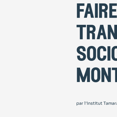
fair
tran
soci
mon
par l'Institut Tama