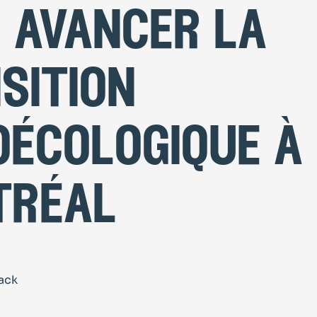
e avancer la
sition
oécologique à
tréal
rack