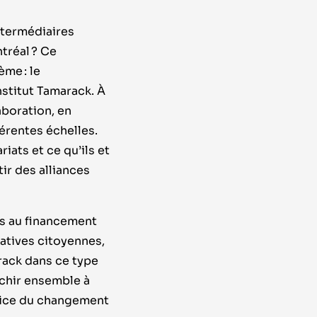
ntermédiaires
ntréal
? Ce
tème
: le
nstitut Tamarack. À
aboration, en
férentes échelles.
ats et ce qu’ils et
ir des alliances
és au financement
atives citoyennes,
rack dans ce type
échir ensemble à
rvice du changement