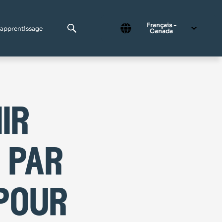
Français -
'apprentissage
Canada
ir
 par
pour