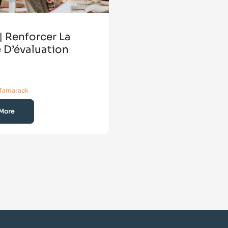
 Renforcer La
 D’évaluation
t Tamarack
More