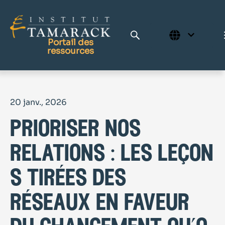
Portail des
ressources
Publications
20 janv., 2026
Bibliothèque complète
prioriser nos
Page d'accueil
Le Centre d'apprentissage
relations : les leçon
s tirées des
réseaux en faveur