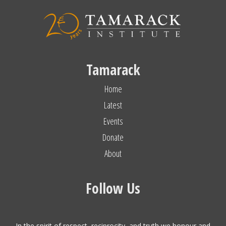
Tamarack
Home
Latest
Events
Donate
About
Follow Us
In the spirit of respect, reciprocity, and truth we honour and