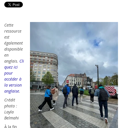
Cette
ressource
est
également
disponible
en
anglais.
Cli
quez ici
pour
accéder à
la version
anglaise
.
Crédit
photo :
Layla
Belmahi
À la fin