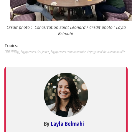
Crédit photo : Concertation Saint-Léonard
/
Crédit photo :
Layla
Belmahi
Topics:
CBYF FR Blog
,
Engagement des jeunes
,
Engagement communautaire
,
Engagement des communautés
By
Layla Belmahi