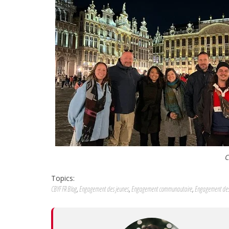
C
Topics:
CBYF FR Blog
,
Engagement des jeunes
,
Engagement communautaire
,
Engagement de