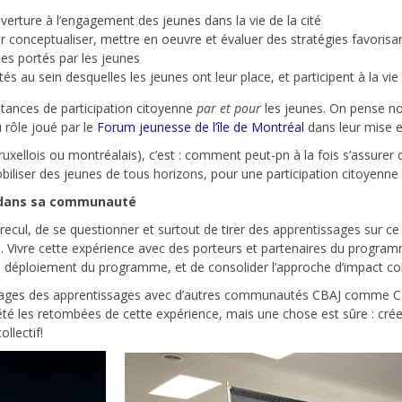
verture à l’engagement des jeunes dans la vie de la cité
 conceptualiser, mettre en oeuvre et évaluer des stratégies favorisan
s portés par les jeunes
és au sein desquelles les jeunes ont leur place, et participent à la v
stances de participation citoyenne
par et pour
les jeunes. On pense 
 rôle joué par le
Forum jeunesse de l’île de Montréal
dans leur mise e
uxellois ou montréalais), c’est : comment peut-pn à la fois s’assurer 
liser des jeunes de tous horizons, pour une participation citoyenne 
er dans sa communauté
cul, de se questionner et surtout de tirer des apprentissages sur ce 
rd. Vivre cette expérience avec des porteurs et partenaires du progr
au déploiement du programme, et de consolider l’approche d’impact coll
artages des apprentissages avec d’autres communautés CBAJ comme CBA
té les retombées de cette expérience, mais une chose est sûre : créer
llectif!