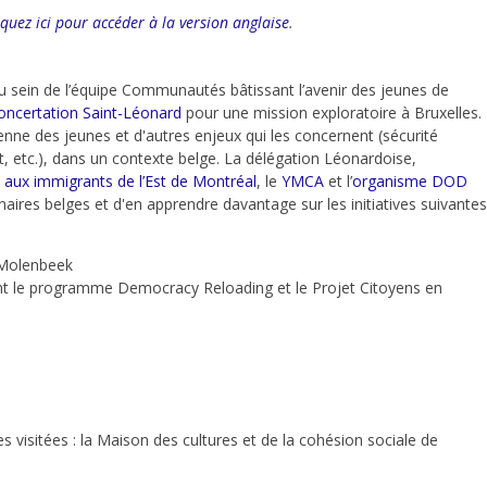
iquez ici pour accéder à la version anglaise
.
au sein de l’équipe Communautés bâtissant l’avenir des jeunes de
oncertation Saint-Léonard
p
our une mission exploratoire à Bruxelles.
oyenne des jeunes et d'autres enjeux qui les concernent (sécurité
t, etc.), dans un contexte belge. La délégation Léonardoise,
l aux immigrants de l’Est de Montréal
, le
YMCA
et l’
organisme DOD
naires belges et d'en apprendre davantage sur les initiatives suivantes
 Molenbeek
nt le programme Democracy Reloading et le Projet Citoyens en
s visitées : la Maison des cultures et de la cohésion sociale de