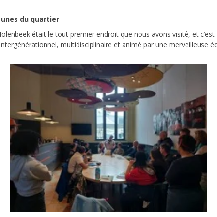
eunes du quartier
lenbeek était le tout premier endroit que nous avons visité, et c’est
ergénérationnel, multidisciplinaire et animé par une merveilleuse éq